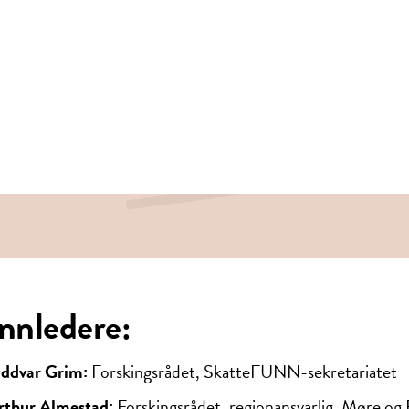
Innledere:
ddvar Grim:
Forskingsrådet, SkatteFUNN-sekretariatet
rthur Almestad:
Forskingsrådet, regionansvarlig, Møre og