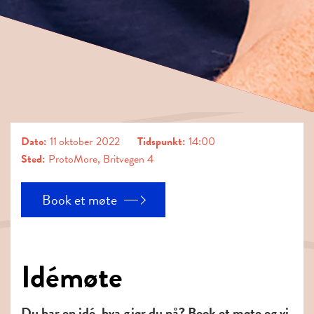
Dato:
11
oktober
2022
Tidspunkt:
14:00
Sted:
ProtoMore, Britvegen 4
Book et møte
Idémøte
Du har en idé, hva gjør du nå? Book et møte og vi