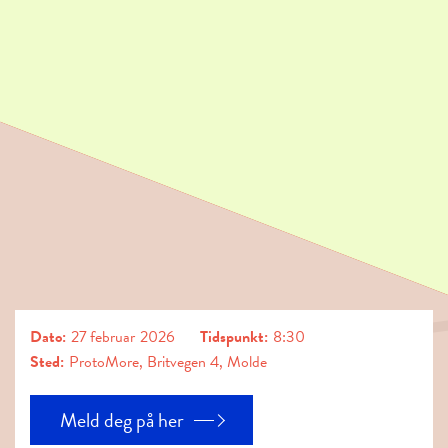
Dato:
27
februar
2026
Tidspunkt:
8:30
Sted:
ProtoMore, Britvegen 4, Molde
Meld deg på her